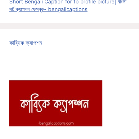
Short Bengali Caption for fb profile picture| বাংলা
শর্ট ক্যাপশন ফেসবুক- bengalicaptions
কাব্যিক ক্যাপশন