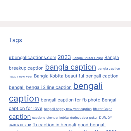
Tags
2023
#bengalicaptions.com
Bangla
Bangla Bhuter Golpo
bangla caption
breakup caption
bangla caption
Bangla Kobita
beautiful bengali caption
happy new year
bengali
bengali
bengali 2 line caption
caption
bengali caption for fb photo
Bengali
caption for love
bengali happy new year caption
Bhuter Golpo
caption
captions
chonder kobita
durjoybabur pukur
DURJOY
fb caption in bengali
good bengali
BABUR PUKUR