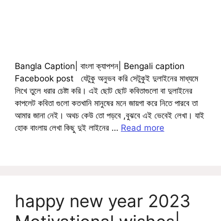
Bangla Caption| বাংলা ক্যাপশন| Bengali caption
Facebook post যেটুকু অনুভব করি সেটুকুই দুলাইনের মাধ্যমে
লিখে তুলে ধরার চেষ্টা করি। এই ছোট ছোট কবিতাগুলো বা দুলাইনের
কাপলেট কবিতা গুলো কতখানি মানুষের মনে জায়গা করে নিতে পারবে তা
আমার জানা নেই। অথচ কেউ তো পড়বে ,বুঝবে এই ভেবেই লেখা। যাই
হোক বাংলায় লেখা কিছু দুই লাইনের …
Read more
happy new year 2023