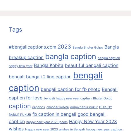
Tags
2023
#bengalicaptions.com
Bangla
Bangla Bhuter Golpo
bangla caption
breakup caption
bangla caption
Bangla Kobita
beautiful bengali caption
happy new year
bengali
bengali
bengali 2 line caption
caption
bengali caption for fb photo
Bengali
caption for love
bengali happy new year caption
Bhuter Golpo
caption
captions
chonder kobita
durjoybabur pukur
DURJOY
fb caption in bengali
good bengali
BABUR PUKUR
caption
Happy New Year 2023
happy new year 2023 poem
wishes
Happy new year 2023 wishes in Bengali
happy new year caption