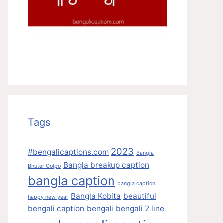
Tags
2023
#bengalicaptions.com
Bangla
Bangla breakup caption
Bhuter Golpo
bangla caption
bangla caption
Bangla Kobita
beautiful
happy new year
bengali caption
bengali
bengali 2 line