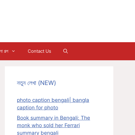
 গল্প
Contact Us
নতুন লেখা (NEW)
photo caption bengali| bangla
caption for photo
Book summary in Bengali: The
monk who sold her Ferrari
summary bengali