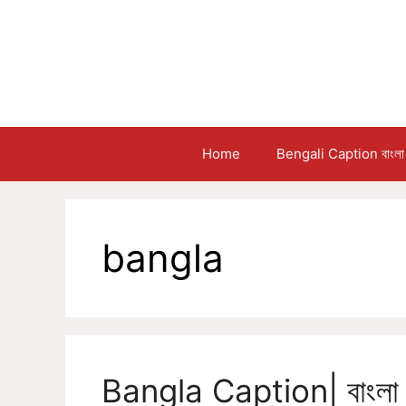
Skip
to
content
Home
Bengali Caption বাংলা 
bangla
Bangla Caption| বাংলা