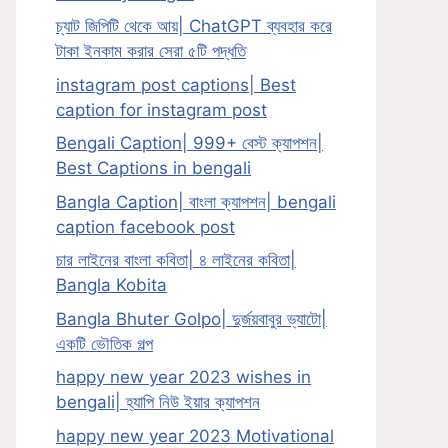
চ্যাট জিপিটি থেকে আয়| ChatGPT ব্যবহার করে
টাকা ইনকাম করার সেরা ৫টি পদ্ধতি
instagram post captions| Best
caption for instagram post
Bengali Caption| 999+ বেস্ট ক্যাপশন|
Best Captions in bengali
Bangla Caption| বাংলা ক্যাপশন| bengali
caption facebook post
চার লাইনের বাংলা কবিতা| ৪ লাইনের কবিতা|
Bangla Kobita
Bangla Bhuter Golpo| দুর্জয়বাবুর ভ্যাটো|
একটি ভৌতিক গল্প
happy new year 2023 wishes in
bengali| হ্যাপি নিউ ইয়ার ক্যাপশন
happy new year 2023 Motivational