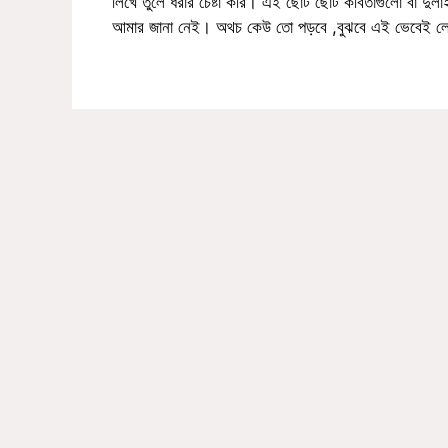
লিখে তুলে ধরার চেষ্টা করি। এই ছোট ছোট কবিতাগুলো বা দুল
আমার জানা নেই। অথচ কেউ তো পড়বে ,বুঝবে এই ভেবেই লেখ