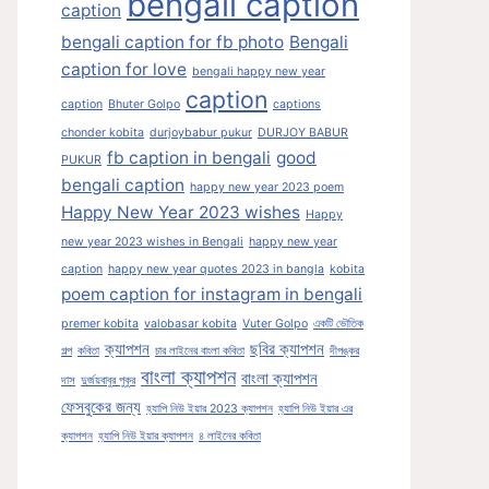
bengali caption
caption
bengali caption for fb photo
Bengali
caption for love
bengali happy new year
caption
caption
Bhuter Golpo
captions
chonder kobita
durjoybabur pukur
DURJOY BABUR
fb caption in bengali
good
PUKUR
bengali caption
happy new year 2023 poem
Happy New Year 2023 wishes
Happy
new year 2023 wishes in Bengali
happy new year
caption
happy new year quotes 2023 in bangla
kobita
poem caption for instagram in bengali
premer kobita
valobasar kobita
Vuter Golpo
একটি ভৌতিক
ক্যাপশন
ছবির ক্যাপশন
গল্প
কবিতা
চার লাইনের বাংলা কবিতা
দীপঙ্কর
বাংলা ক্যাপশন
বাংলা ক্যাপশন
দাস
দুর্জয়বাবুর পুকুর
ফেসবুকের জন্য
হ্যাপি নিউ ইয়ার 2023 ক্যাপশন
হ্যাপি নিউ ইয়ার এর
ক্যাপশন
হ্যাপি নিউ ইয়ার ক্যাপশন
৪ লাইনের কবিতা