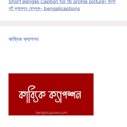
Short Bengali Caption for fb profile picture| বাংলা
শর্ট ক্যাপশন ফেসবুক- bengalicaptions
কাব্যিক ক্যাপশন