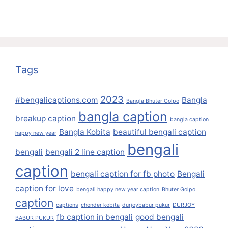
Tags
2023
#bengalicaptions.com
Bangla
Bangla Bhuter Golpo
bangla caption
breakup caption
bangla caption
Bangla Kobita
beautiful bengali caption
happy new year
bengali
bengali
bengali 2 line caption
caption
bengali caption for fb photo
Bengali
caption for love
bengali happy new year caption
Bhuter Golpo
caption
captions
chonder kobita
durjoybabur pukur
DURJOY
fb caption in bengali
good bengali
BABUR PUKUR