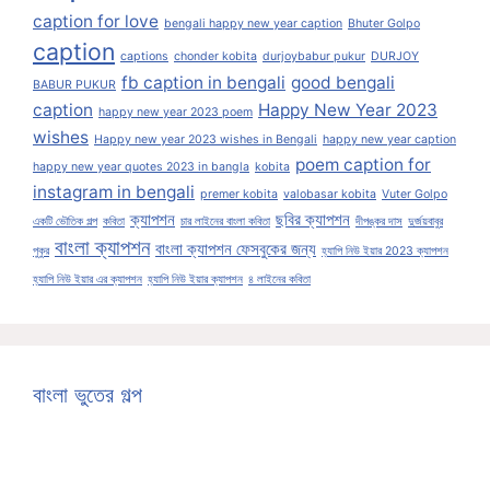
caption for love
bengali happy new year caption
Bhuter Golpo
caption
captions
chonder kobita
durjoybabur pukur
DURJOY
fb caption in bengali
good bengali
BABUR PUKUR
caption
Happy New Year 2023
happy new year 2023 poem
wishes
Happy new year 2023 wishes in Bengali
happy new year caption
poem caption for
happy new year quotes 2023 in bangla
kobita
instagram in bengali
premer kobita
valobasar kobita
Vuter Golpo
ক্যাপশন
ছবির ক্যাপশন
একটি ভৌতিক গল্প
কবিতা
চার লাইনের বাংলা কবিতা
দীপঙ্কর দাস
দুর্জয়বাবুর
বাংলা ক্যাপশন
বাংলা ক্যাপশন ফেসবুকের জন্য
পুকুর
হ্যাপি নিউ ইয়ার 2023 ক্যাপশন
হ্যাপি নিউ ইয়ার এর ক্যাপশন
হ্যাপি নিউ ইয়ার ক্যাপশন
৪ লাইনের কবিতা
বাংলা ভুতের গল্প