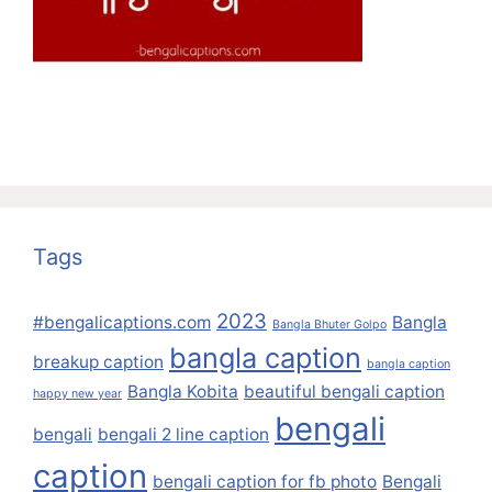
Tags
2023
#bengalicaptions.com
Bangla
Bangla Bhuter Golpo
bangla caption
breakup caption
bangla caption
Bangla Kobita
beautiful bengali caption
happy new year
bengali
bengali
bengali 2 line caption
caption
bengali caption for fb photo
Bengali