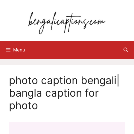
Skip
to
content
Menu
photo caption bengali|
bangla caption for
photo