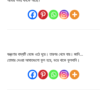
আমার সময় থমকে আছে?
যন্ত্রণার বাদ্যটি বেজে ওঠে দূরে। তারপর থেমে যায়। জানি…
তোমার দেওয়া আঘাতগুলো ফুল হয়ে, ভরে থাকে ফুলদানি।