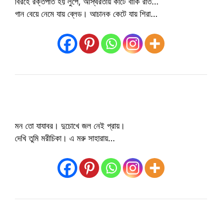
বিরহে রক্তপাত হয় লুপে, অস্থিরতায় কাটে বাকি রাত…
গান বেয়ে নেমে যায় ব্লেড। আচানক কেটে যায় শিরা…
মন তো যাযাবর। দুচোখে জল নেই প্রায়।
দেখি তুমি মরীচিকা। এ মরু সাহারায়…