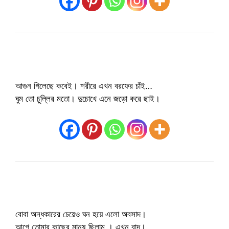
আগুন গিলেছে কবেই। শরীরে এখন বরফের চাঁই…
ঘুম তো চুল্লির মতো। দুচোখে এনে জড়ো করে ছাই।
বোবা অন্ধকারের চেয়েও ঘন হয়ে এলো অবসাদ।
আগে তোমার কাছের মানুষ ছিলাম । এখন বাদ।