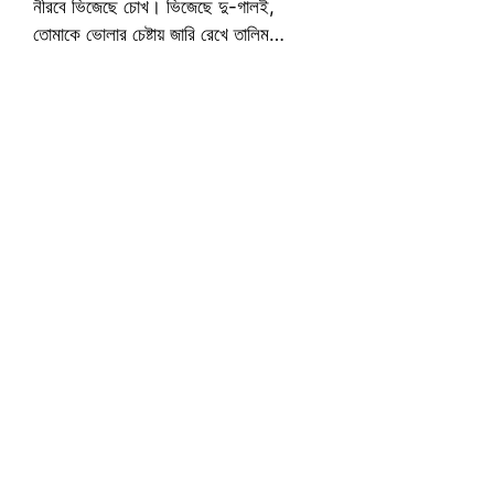
নীরবে ভিজেছে চোখ। ভিজেছে দু-গালই,
তোমাকে ভোলার চেষ্টায় জারি রেখে তালিম…