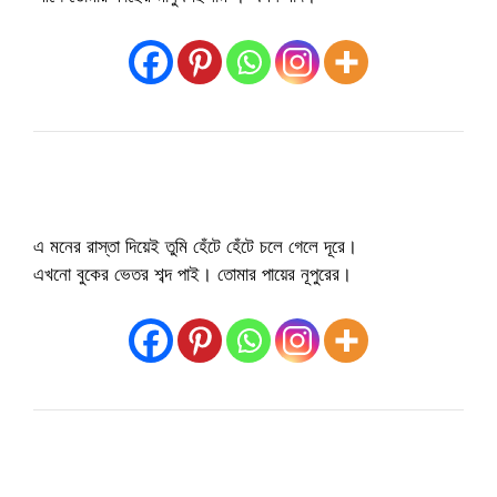
এ মনের রাস্তা দিয়েই তুমি হেঁটে হেঁটে চলে গেলে দূরে।
এখনো বুকের ভেতর শব্দ পাই। তোমার পায়ের নূপুরের।