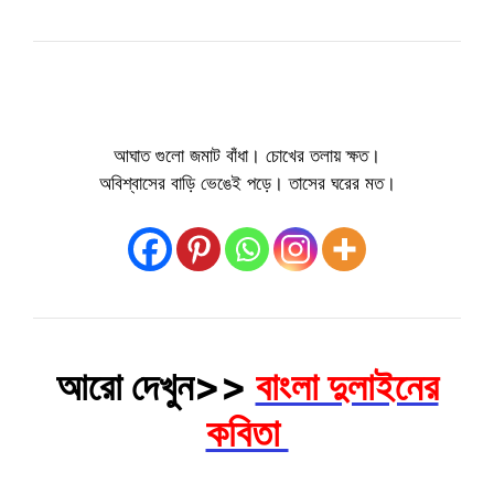
আঘাত গুলো জমাট বাঁধা। চোখের তলায় ক্ষত।
অবিশ্বাসের বাড়ি ভেঙেই পড়ে। তাসের ঘরের মত।
আরো দেখুন>>
বাংলা দুলাইনের
কবিতা