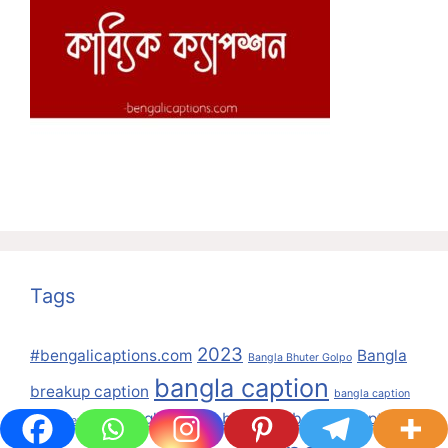
Tags
2023
#bengalicaptions.com
Bangla
Bangla Bhuter Golpo
bangla caption
breakup caption
bangla caption
Bangla Kobita
beautiful bengali caption
happy new year