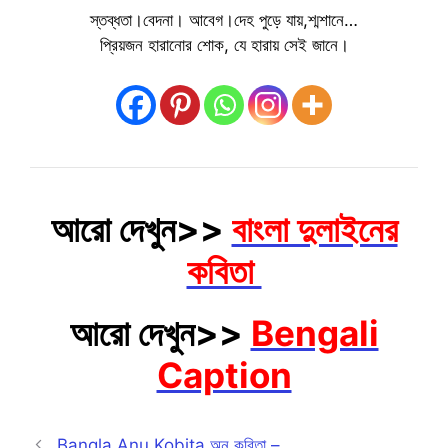
স্তব্ধতা।বেদনা। আবেগ।দেহ পুড়ে যায়,শ্মশানে…
প্রিয়জন হারানোর শোক, যে হারায় সেই জানে।
আরো দেখুন>>
বাংলা দুলাইনের
কবিতা
আরো দেখুন>>
Bengali
Caption
Bangla Anu Kobita অনু কবিতা –