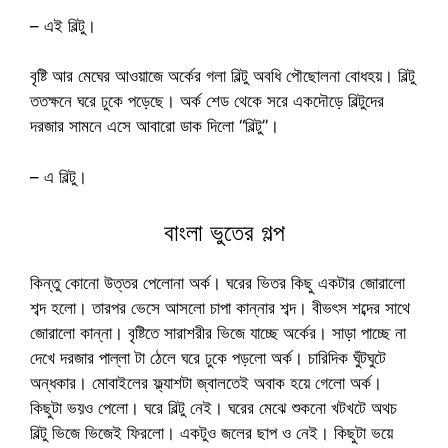
– এই বিল্টু।
বৃষ্টি আর মেঘের আওয়াজে অর্কের গলা বিল্টু অবধি পৌছোলনা বোধহয়। বিল্টু
ততক্ষনে ঘরে ঢুকে পড়েছে। অর্ক শেড থেকে সরে একদৌড়ে বিল্টুদের
দরজার সামনে এসে আবারো ডাক দিলো “বিল্টু”।
– এ বিল্টু।
বাংলা ভুতের গল্প
কিন্তু কোনো উত্তর পেলোনা অর্ক। ঘরের ভিতর কিছু একটার জোরালো
শব্দ হলো। তারপর ভেসে আসলো চাপা কান্নার শব্দ। বীভৎস শব্দের সাথে
জোরালো কান্না। বৃষ্টিতে সারাশরীর ভিজে যাচ্ছে অর্কের। সাড়া পাচ্ছে না
দেখে দরজার পাল্লা টা ঠেলে ঘরে ঢুকে পড়লো অর্ক। চারিদিক ঘুঁটঘুটে
অন্ধকার। মোবাইলের ফ্ল্যাশটা জ্বালতেই অবাক হয়ে গেলো অর্ক।
কিছুটা ভয়ও পেলো। ঘরে বিল্টু নেই। ঘরের মেঝে শুকনো খটখটে অথচ
বিল্টু ভিজে ভিজেই ফিরলো। একটুও জলের ছাপ ও নেই। কিছুটা ভয়ে