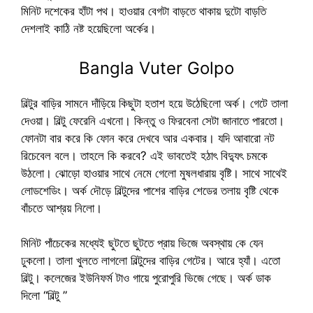
মিনিট দশেকের হাঁটা পথ। হাওয়ার বেগটা বাড়তে থাকায় দুটো বাড়তি
দেশলাই কাঠি নষ্ট হয়েছিলো অর্কের।
Bangla Vuter Golpo
বিল্টুর বাড়ির সামনে দাঁড়িয়ে কিছুটা হতাশ হয়ে উঠেছিলো অর্ক। গেটে তালা
দেওয়া। বিল্টু ফেরেনি এখনো। কিন্তু ও ফিরবেনা সেটা জানাতে পারতো।
ফোনটা বার করে কি ফোন করে দেখবে আর একবার। যদি আবারো নট
রিচেবেল বলে। তাহলে কি করবে? এই ভাবতেই হঠাৎ বিদ্যুৎ চমকে
উঠলো। ঝোড়ো হাওয়ার সাথে নেমে গেলো মুষলধারায় বৃষ্টি। সাথে সাথেই
লোডশেডিং। অর্ক দৌড়ে বিল্টুদের পাশের বাড়ির শেডের তলায় বৃষ্টি থেকে
বাঁচতে আশ্রয় নিলো।
মিনিট পাঁচেকের মধ্যেই ছুটতে ছুটতে প্রায় ভিজে অবস্থায় কে যেন
ঢুকলো। তালা খুলতে লাগলো বিল্টুদের বাড়ির গেটের। আরে হ্যাঁ। এতো
বিল্টু। কলেজের ইউনিফর্ম টাও গায়ে পুরোপুরি ভিজে গেছে। অর্ক ডাক
দিলো “বিল্টু ”