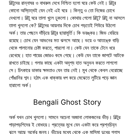
বিল্টুদের রান্নাঘর ও বাথরুম দেখে নিশ্চিত হলো ঘরে কেউ নেই। বিল্টুর
কোনো অস্তিত্বই যেন নেই এই ঘরে । কিন্তু ও তো নিজের চোখে
দেখলো। বিল্টু ঘরে তালা খুলে ঢুকলো। কোথায় গেলো বিল্টু? বিল্টু না আসলে
তালা খুললো কে? বিল্টুদের আয়নার দিকে চোখ পড়তেই শিউরে উঠলো
অর্ক। তার পেছনে দাঁড়িয়ে বিল্টুর ছায়ামূর্তি। কি ভয়ঙ্কর। জিভ বেরিয়ে
রয়েছে। চোখ যেন আগুনের মত ঝলসে আছে। ভয়ে ও আতঙ্কে বাড়ি
থেকে পালানোর চেষ্টা করতে, পারলো না। কেউ যেন তাকে টেনে ধরে
রেখেছে। হাত পায়ের জোরও কমে গেছে। কেউ যেন তাকে জাপটে আটকে
রাখতে চাইছে। গলার কাছে একটা অদৃশ্য হাত অনুভব করতে লাগলো
সে। চিৎকারে ডাকার ক্ষমতাও যেন তার নেই। মুখ থেকে কেবল বেরোচ্ছে
গোঁঙানির শব্দ। হঠাৎ এক ধাক্কায় ধপ করে মেঝেতে লুটিয়ে পড়ে জ্ঞান
হারালো অর্ক।
Bengali Ghost Story
অর্ক যখন চোখ খুললো। সামনে অচেনা অজানা লোকজনের ভীড়। বিল্টুর
পাড়াপড়শিদের ই বোধহয়। প্রত্যের মুখে যেন একটা করে প্রশ্নচিহ্ন
ঝুলে আছে অর্কের জন্য। ভীড়ের মধ্যে থেকে এক মাসিমা দুধের গ্লাস