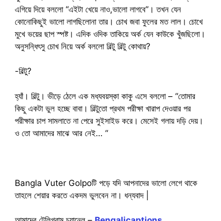
এগিয়ে দিয়ে বললো “এইটা খেয়ে নাও,ভালো লাগবে”। তখন যেন
কোনোকিছুই ভালো লাগছিলোনা তার। চোখ জবা ফুলের মত লাল। চোখে
মুখে ভয়ের ছাপ স্পষ্ট। এদিক ওদিক তাকিয়ে অর্ক যেন কাউকে খুঁজছিলো।
অনুসন্ধিৎসু চোখ নিয়ে অর্ক বললো বিল্টু বিল্টু কোথায়?
-বিল্টু?
হ্যাঁ। বিল্টু। ভীড়ে ঠেলে এক মধ্যবয়স্কা কাকু এসে বললো – “তোমার
কিছু একটা ভুল হচ্ছে বাবা। বিল্টুতো প্রথম পরীক্ষা খারাপ দেওয়ার পর
পরীক্ষার চাপ সামলাতে না পেরে সুইসাইড করে। মেসেই গলায় দড়ি দেয়।
ও তো আমাদের মাঝে আর নেই… “
Bangla Vuter Golpoটি পড়ে যদি আপনাদের ভালো লেগে থাকে
তাহলে শেয়ার করতে একদম ভুলবেন না। ধন্যবাদ |
আমাদের টেলিগ্রাম চ্যানেল –
Bengalicaptions