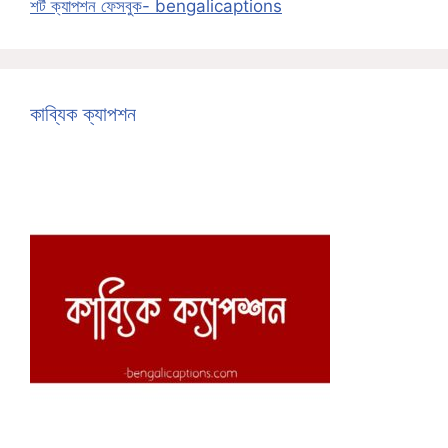
শর্ট ক্যাপশন ফেসবুক- bengalicaptions
কাব্যিক ক্যাপশন