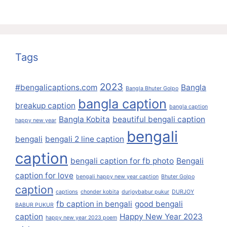
Tags
2023
#bengalicaptions.com
Bangla
Bangla Bhuter Golpo
bangla caption
breakup caption
bangla caption
Bangla Kobita
beautiful bengali caption
happy new year
bengali
bengali
bengali 2 line caption
caption
bengali caption for fb photo
Bengali
caption for love
bengali happy new year caption
Bhuter Golpo
caption
captions
chonder kobita
durjoybabur pukur
DURJOY
fb caption in bengali
good bengali
BABUR PUKUR
caption
Happy New Year 2023
happy new year 2023 poem