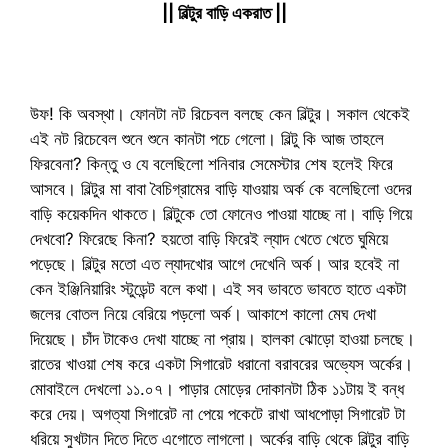
|| বিল্টুর বাড়ি একরাত ||
উফ! কি অবস্থা। ফোনটা নট রিচেবল বলছে কেন বিল্টুর। সকাল থেকেই
এই নট রিচেবেল শুনে শুনে কানটা পচে গেলো। বিল্টু কি আজ তাহলে
ফিরবেনা? কিন্তু ও যে বলেছিলো শনিবার সেমেস্টার শেষ হলেই ফিরে
আসবে। বিল্টুর মা বাবা বৈচিগ্রামের বাড়ি যাওয়ায় অর্ক কে বলেছিলো ওদের
বাড়ি কয়েকদিন থাকতে। বিল্টুকে তো ফোনেও পাওয়া যাচ্ছে না। বাড়ি গিয়ে
দেখবো? ফিরেছে কিনা? হয়তো বাড়ি ফিরেই ল্যাদ খেতে খেতে ঘুমিয়ে
পড়েছে। বিল্টুর মতো এত ল্যাদখোর আগে দেখেনি অর্ক। আর হবেই না
কেন ইঞ্জিনিয়ারিং স্টুডেন্ট বলে কথা। এই সব ভাবতে ভাবতে হাতে একটা
জলের বোতল নিয়ে বেরিয়ে পড়লো অর্ক। আকাশে কালো মেঘ দেখা
দিয়েছে। চাঁদ টাকেও দেখা যাচ্ছে না প্রায়। হালকা ঝোড়ো হাওয়া চলছে।
রাতের খাওয়া শেষ করে একটা সিগারেট ধরানো বরাবরের অভ্যেস অর্কের।
মোবাইলে দেখলো ১১.০৭। পাড়ার মোড়ের দোকানটা ঠিক ১১টায় ই বন্ধ
করে দেয়। অগত্যা সিগারেট না পেয়ে পকেটে রাখা আধপোড়া সিগারেট টা
ধরিয়ে সুখটান দিতে দিতে এগোতে লাগলো। অর্কের বাড়ি থেকে বিল্টুর বাড়ি