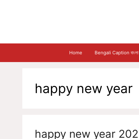
Skip
to
content
Home
Bengali Caption বাংলা 
happy new year
happy new year 2023