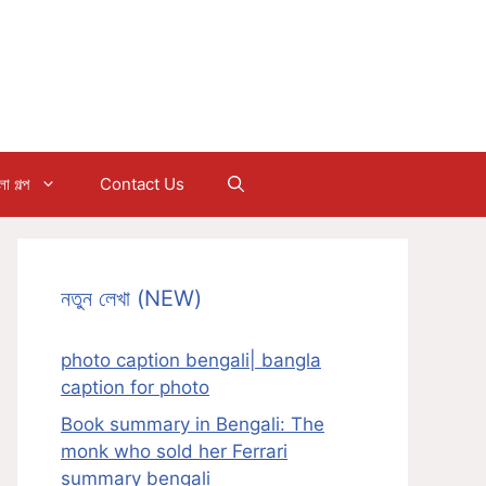
 গল্প
Contact Us
নতুন লেখা (NEW)
photo caption bengali| bangla
caption for photo
Book summary in Bengali: The
monk who sold her Ferrari
summary bengali