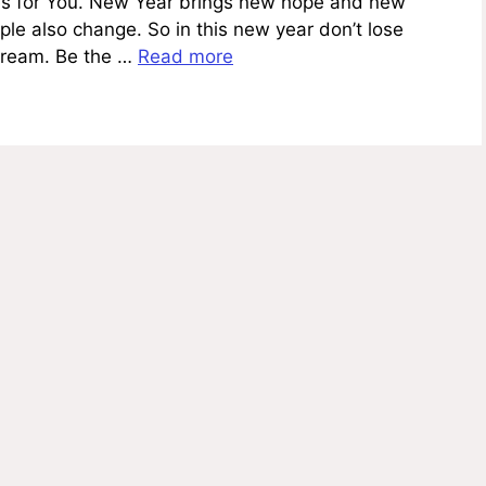
s for You. New Year brings new hope and new
ple also change. So in this new year don’t lose
dream. Be the …
Read more