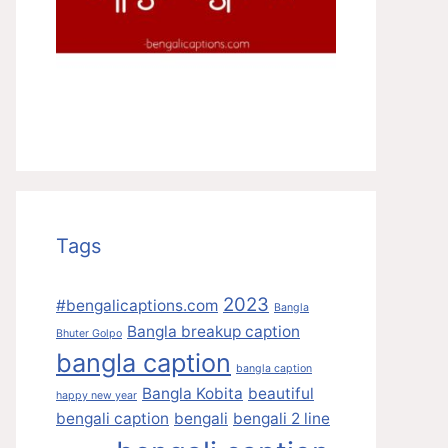
Tags
2023
#bengalicaptions.com
Bangla
Bangla breakup caption
Bhuter Golpo
bangla caption
bangla caption
Bangla Kobita
beautiful
happy new year
bengali caption
bengali
bengali 2 line