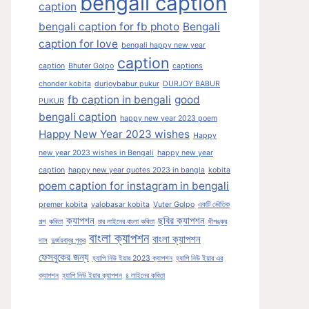
bengali caption
caption
bengali caption for fb photo
Bengali
caption for love
bengali happy new year
caption
caption
Bhuter Golpo
captions
chonder kobita
durjoybabur pukur
DURJOY BABUR
fb caption in bengali
good
PUKUR
bengali caption
happy new year 2023 poem
Happy New Year 2023 wishes
Happy
new year 2023 wishes in Bengali
happy new year
caption
happy new year quotes 2023 in bangla
kobita
poem caption for instagram in bengali
premer kobita
valobasar kobita
Vuter Golpo
একটি ভৌতিক
ক্যাপশন
ছবির ক্যাপশন
গল্প
কবিতা
চার লাইনের বাংলা কবিতা
দীপঙ্কর
বাংলা ক্যাপশন
বাংলা ক্যাপশন
দাস
দুর্জয়বাবুর পুকুর
ফেসবুকের জন্য
হ্যাপি নিউ ইয়ার 2023 ক্যাপশন
হ্যাপি নিউ ইয়ার এর
ক্যাপশন
হ্যাপি নিউ ইয়ার ক্যাপশন
৪ লাইনের কবিতা