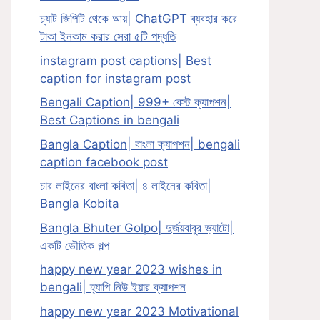
চ্যাট জিপিটি থেকে আয়| ChatGPT ব্যবহার করে
টাকা ইনকাম করার সেরা ৫টি পদ্ধতি
instagram post captions| Best
caption for instagram post
Bengali Caption| 999+ বেস্ট ক্যাপশন|
Best Captions in bengali
Bangla Caption| বাংলা ক্যাপশন| bengali
caption facebook post
চার লাইনের বাংলা কবিতা| ৪ লাইনের কবিতা|
Bangla Kobita
Bangla Bhuter Golpo| দুর্জয়বাবুর ভ্যাটো|
একটি ভৌতিক গল্প
happy new year 2023 wishes in
bengali| হ্যাপি নিউ ইয়ার ক্যাপশন
happy new year 2023 Motivational