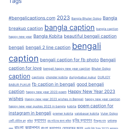
Tags
2023
#bengalicaptions.com
Bangla
Bangla Bhuter Golpo
bangla caption
breakup caption
bangla caption
Bangla Kobita
beautiful bengali caption
happy new year
bengali
bengali
bengali 2 line caption
caption
bengali caption for fb photo
Bengali
caption for love
bengali happy new year caption
Bhuter Golpo
caption
captions
chonder kobita
durjoybabur pukur
DURJOY
fb caption in bengali
good bengali
BABUR PUKUR
caption
Happy New Year 2023
happy new year 2023 poem
wishes
Happy new year 2023 wishes in Bengali
happy new year caption
poem caption for
happy new year quotes 2023 in bangla
kobita
instagram in bengali
premer kobita
valobasar kobita
Vuter Golpo
ক্যাপশন
ছবির ক্যাপশন
একটি ভৌতিক গল্প
কবিতা
চার লাইনের বাংলা কবিতা
দীপঙ্কর দাস
দুর্জয়বাবুর
বাংলা ক্যাপশন
বাংলা ক্যাপশন ফেসবুকের জন্য
পুকুর
হ্যাপি নিউ ইয়ার 2023 ক্যাপশন