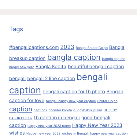
Tags
2023
#bengalicaptions.com
Bangla
Bangla Bhuter Golpo
bangla caption
breakup caption
bangla caption
Bangla Kobita
beautiful bengali caption
happy new year
bengali
bengali
bengali 2 line caption
caption
bengali caption for fb photo
Bengali
caption for love
bengali happy new year caption
Bhuter Golpo
caption
captions
chonder kobita
durjoybabur pukur
DURJOY
fb caption in bengali
good bengali
BABUR PUKUR
caption
Happy New Year 2023
happy new year 2023 poem
wishes
Happy new year 2023 wishes in Bengali
happy new year caption