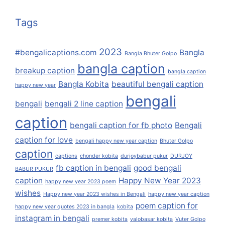
Tags
2023
#bengalicaptions.com
Bangla
Bangla Bhuter Golpo
bangla caption
breakup caption
bangla caption
Bangla Kobita
beautiful bengali caption
happy new year
bengali
bengali
bengali 2 line caption
caption
bengali caption for fb photo
Bengali
caption for love
bengali happy new year caption
Bhuter Golpo
caption
captions
chonder kobita
durjoybabur pukur
DURJOY
fb caption in bengali
good bengali
BABUR PUKUR
caption
Happy New Year 2023
happy new year 2023 poem
wishes
Happy new year 2023 wishes in Bengali
happy new year caption
poem caption for
happy new year quotes 2023 in bangla
kobita
instagram in bengali
premer kobita
valobasar kobita
Vuter Golpo