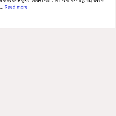
্যে একটি ভুতের ছোটগল্প দেওয়া হলো। গল্পের নাম- বিল্টুর বাড়ি একরাত
ট …
Read more