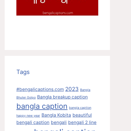
Tags
2023
#bengalicaptions.com
Bangla
Bangla breakup caption
Bhuter Golpo
bangla caption
bangla caption
Bangla Kobita
beautiful
happy new year
bengali caption
bengali
bengali 2 line