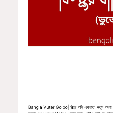
Bangla Vuter Golpo| বিল্টুর বাড়ি একরাত| নতুন বাংলা 