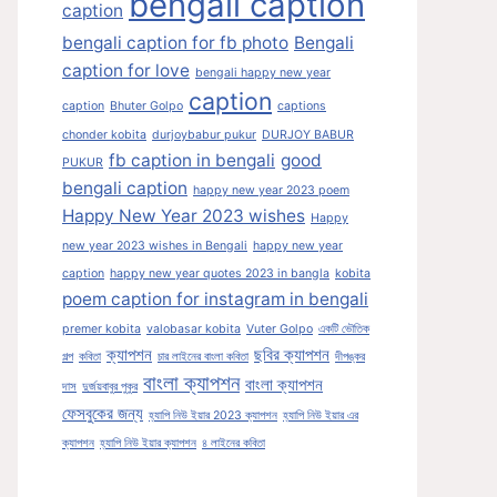
bengali caption
caption
bengali caption for fb photo
Bengali
caption for love
bengali happy new year
caption
caption
Bhuter Golpo
captions
chonder kobita
durjoybabur pukur
DURJOY BABUR
fb caption in bengali
good
PUKUR
bengali caption
happy new year 2023 poem
Happy New Year 2023 wishes
Happy
new year 2023 wishes in Bengali
happy new year
caption
happy new year quotes 2023 in bangla
kobita
poem caption for instagram in bengali
premer kobita
valobasar kobita
Vuter Golpo
একটি ভৌতিক
ক্যাপশন
ছবির ক্যাপশন
গল্প
কবিতা
চার লাইনের বাংলা কবিতা
দীপঙ্কর
বাংলা ক্যাপশন
বাংলা ক্যাপশন
দাস
দুর্জয়বাবুর পুকুর
ফেসবুকের জন্য
হ্যাপি নিউ ইয়ার 2023 ক্যাপশন
হ্যাপি নিউ ইয়ার এর
ক্যাপশন
হ্যাপি নিউ ইয়ার ক্যাপশন
৪ লাইনের কবিতা