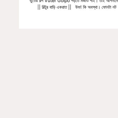
ভুতের গল্প Vuter Golpo পড়তে মজাও পাই। তাই আপনাদের জন
|| বিল্টুর বাড়ি একরাত || উফ! কি অবস্থা। ফোনটা ন