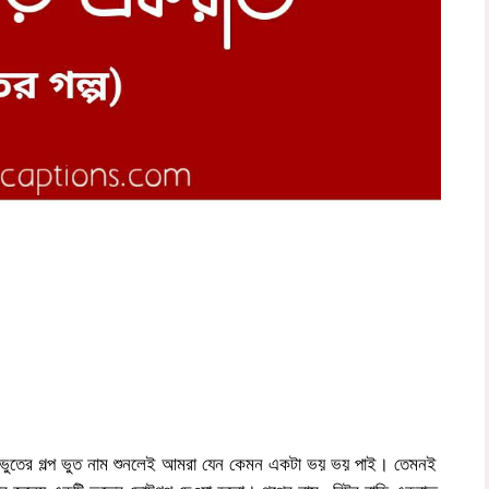
ভুতের গল্প ভুত নাম শুনলেই আমরা যেন কেমন একটা ভয় ভয় পাই। তেমনই