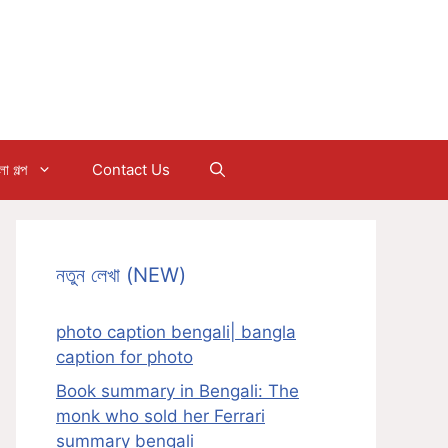
 গল্প
Contact Us
নতুন লেখা (NEW)
photo caption bengali| bangla
caption for photo
Book summary in Bengali: The
monk who sold her Ferrari
summary bengali