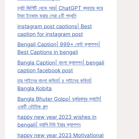
চ্যাট জিপিটি থেকে আয়| ChatGPT ব্যবহার করে
টাকা ইনকাম করার সেরা ৫টি পদ্ধতি
instagram post captions| Best
caption for instagram post
Bengali Caption| 999+ বেস্ট ক্যাপশন|
Best Captions in bengali
Bangla Caption| বাংলা ক্যাপশন| bengali
caption facebook post
চার লাইনের বাংলা কবিতা| ৪ লাইনের কবিতা|
Bangla Kobita
Bangla Bhuter Golpo| দুর্জয়বাবুর ভ্যাটো|
একটি ভৌতিক গল্প
happy new year 2023 wishes in
bengali| হ্যাপি নিউ ইয়ার ক্যাপশন
happy new year 2023 Motivational