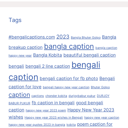
Tags
2023
#bengalicaptions.com
Bangla
Bangla Bhuter Golpo
bangla caption
breakup caption
bangla caption
Bangla Kobita
beautiful bengali caption
happy new year
bengali
bengali
bengali 2 line caption
caption
bengali caption for fb photo
Bengali
caption for love
bengali happy new year caption
Bhuter Golpo
caption
captions
chonder kobita
durjoybabur pukur
DURJOY
fb caption in bengali
good bengali
BABUR PUKUR
caption
Happy New Year 2023
happy new year 2023 poem
wishes
Happy new year 2023 wishes in Bengali
happy new year caption
poem caption for
happy new year quotes 2023 in bangla
kobita