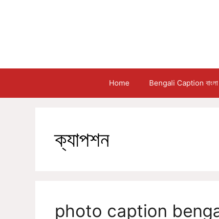
Skip
to
content
Home
Bengali Caption বাংলা 
ক্যাপশন
photo caption bengal