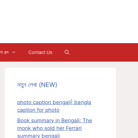
 গল্প
Contact Us
নতুন লেখা (NEW)
photo caption bengali| bangla
caption for photo
Book summary in Bengali: The
monk who sold her Ferrari
summary bengali